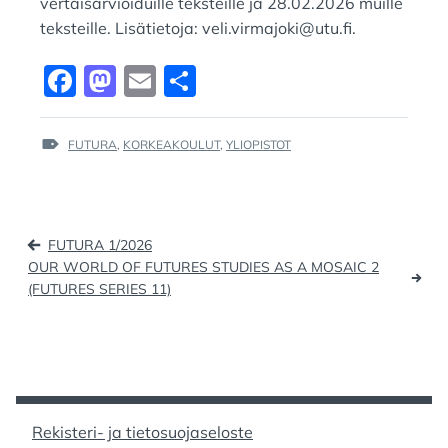
vertaisarvioiduille teksteille ja 28.02.2026 muille
teksteille. Lisätietoja: veli.virmajoki@utu.fi.
F
M
E
S
a
a
m
h
c
st
ai
ar
TAGS
FUTURA
,
KORKEAKOULUT
,
YLIOPISTOT
:
e
o
l
e
b
d
Artikkelien
o
o
FUTURA 1/2026
selaus
o
n
OUR WORLD OF FUTURES STUDIES AS A MOSAIC 2
(FUTURES SERIES 11)
k
Rekisteri- ja tietosuojaseloste