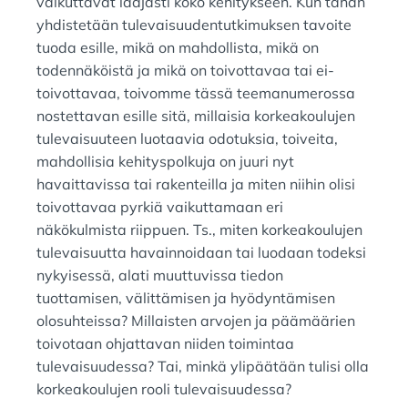
vaikuttavat laajasti koko kehitykseen. Kun tähän
yhdistetään tulevaisuudentutkimuksen tavoite
tuoda esille, mikä on mahdollista, mikä on
todennäköistä ja mikä on toivottavaa tai ei-
toivottavaa, toivomme tässä teemanumerossa
nostettavan esille sitä, millaisia korkeakoulujen
tulevaisuuteen luotaavia odotuksia, toiveita,
mahdollisia kehityspolkuja on juuri nyt
havaittavissa tai rakenteilla ja miten niihin olisi
toivottavaa pyrkiä vaikuttamaan eri
näkökulmista riippuen. Ts., miten korkeakoulujen
tulevaisuutta havainnoidaan tai luodaan todeksi
nykyisessä, alati muuttuvissa tiedon
tuottamisen, välittämisen ja hyödyntämisen
olosuhteissa? Millaisten arvojen ja päämäärien
toivotaan ohjattavan niiden toimintaa
tulevaisuudessa? Tai, minkä ylipäätään tulisi olla
korkeakoulujen rooli tulevaisuudessa?