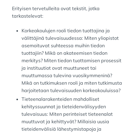
Erityisen tervetulleita ovat tekstit, jotka
tarkastelevat:
Korkeakoulujen rooli tiedon tuottajina ja
välittäjinä tulevaisuudessa: Miten yliopistot
asemoituvat suhteessa muihin tiedon
tuottajiin? Mikä on akateemisen tiedon
merkitys? Miten tiedon tuottamisen prosessit
ja instituutiot ovat muuttuneet tai
muuttumassa tulevina vuosikymmeninä?
Mikä on tutkimuksen rooli ja miten tutkimusta
harjoitetaan tulevaisuuden korkeakouluissa?
Tieteenalarakenteiden mahdolliset
kehityssuunnat ja tieteidenvälisyyden
tulevaisuus: Miten perinteiset tieteenalat
muuttuvat ja kehittyvät? Millaisia uusia
tieteidenvälisiä lähestymistapoja ja