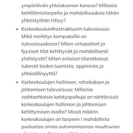
ympäröivän yhteiskunnan kanssa? Millaisia
kehittämistarpeita ja mahdollisuuksia tähän
yhteistyöhön liittyy?
Korkeakouluinfrastruktuurin tulevaisuus:
Mikä merkitys kampuksilla on
tulevaisuudessa? Miten virtuaaliset ja
fyysiset tilat kehittyvät ja mahdollisesti
yhdistyvät? Miten erilaiset tilaratkaisut
tukevat tiedon luomista, oppimista ja
yhteisöllisyyttä?
Korkeakoulujen hallinnon, rahoituksen ja
johtamisen tulevaisuus: Millaisia
vaihtoehtoisia kehityspolkuja on nähtävissä
korkeakoulujen hallinnon ja johtamisen
kehittymisen osalta? Missä määrin
korkeakoulujen on tarpeen / mahdollista
puolustaa omaa autonomiaansa muuttuvien