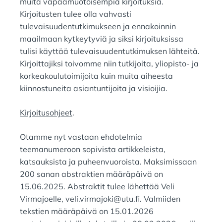
muita vapaamuotoisempia kirjoituksia.
Kirjoitusten tulee olla vahvasti
tulevaisuudentutkimukseen ja ennakoinnin
maailmaan kytkeytyviä ja siksi kirjoituksissa
tulisi käyttää tulevaisuudentutkimuksen lähteitä.
Kirjoittajiksi toivomme niin tutkijoita, yliopisto- ja
korkeakoulutoimijoita kuin muita aiheesta
kiinnostuneita asiantuntijoita ja visioijia.
Kirjoitusohjeet
.
Otamme nyt vastaan ehdotelmia
teemanumeroon sopivista artikkeleista,
katsauksista ja puheenvuoroista. Maksimissaan
200 sanan abstraktien määräpäivä on
15.06.2025. Abstraktit tulee lähettää Veli
Virmajoelle, veli.virmajoki@utu.fi. Valmiiden
tekstien määräpäivä on 15.01.2026