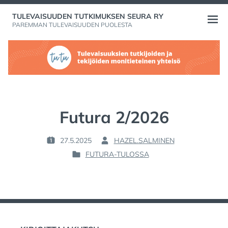
Skip
TULEVAISUUDEN TUTKIMUKSEN SEURA RY
to
Open
PAREMMAN TULEVAISUUDEN PUOLESTA
content
menu
Futura 2/2026
27.5.2025
HAZEL.SALMINEN
P
B
FUTURA-TULOSSA
O
Y
P
S
:
O
T
S
E
T
D
E
O
D
N
I