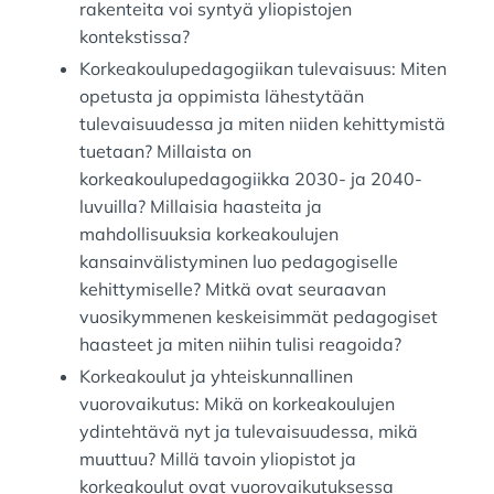
rakenteita voi syntyä yliopistojen
kontekstissa?
Korkeakoulupedagogiikan tulevaisuus: Miten
opetusta ja oppimista lähestytään
tulevaisuudessa ja miten niiden kehittymistä
tuetaan? Millaista on
korkeakoulupedagogiikka 2030- ja 2040-
luvuilla? Millaisia haasteita ja
mahdollisuuksia korkeakoulujen
kansainvälistyminen luo pedagogiselle
kehittymiselle? Mitkä ovat seuraavan
vuosikymmenen keskeisimmät pedagogiset
haasteet ja miten niihin tulisi reagoida?
Korkeakoulut ja yhteiskunnallinen
vuorovaikutus: Mikä on korkeakoulujen
ydintehtävä nyt ja tulevaisuudessa, mikä
muuttuu? Millä tavoin yliopistot ja
korkeakoulut ovat vuorovaikutuksessa