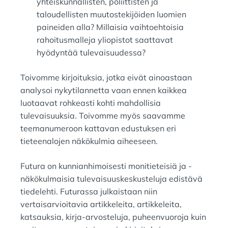
yhteiskunnallisten, poliittisten ja
taloudellisten muutostekijöiden luomien
paineiden alla? Millaisia vaihtoehtoisia
rahoitusmalleja yliopistot saattavat
hyödyntää tulevaisuudessa?
Toivomme kirjoituksia, jotka eivät ainoastaan
analysoi nykytilannetta vaan ennen kaikkea
luotaavat rohkeasti kohti mahdollisia
tulevaisuuksia. Toivomme myös saavamme
teemanumeroon kattavan edustuksen eri
tieteenalojen näkökulmia aiheeseen.
Futura on kunnianhimoisesti monitieteisiä ja -
näkökulmaisia tulevaisuuskeskusteluja edistävä
tiedelehti. Futurassa julkaistaan niin
vertaisarvioitavia artikkeleita, artikkeleita,
katsauksia, kirja-arvosteluja, puheenvuoroja kuin