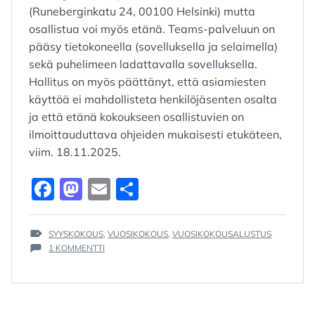
(Runeberginkatu 24, 00100 Helsinki) mutta
osallistua voi myös etänä. Teams-palveluun on
pääsy tietokoneella (sovelluksella ja selaimella)
sekä puhelimeen ladattavalla sovelluksella.
Hallitus on myös päättänyt, että asiamiesten
käyttöä ei mahdollisteta henkilöjäsenten osalta
ja että etänä kokoukseen osallistuvien on
ilmoittauduttava ohjeiden mukaisesti etukäteen,
viim. 18.11.2025.
F
M
E
S
a
a
m
h
c
st
ai
ar
TAGS
SYYSKOKOUS
,
VUOSIKOKOUS
,
VUOSIKOKOUSALUSTUS
:
ARTIKKELIIN
1 KOMMENTTI
e
o
l
e
SYYSKOKOUS
b
d
2025
o
o