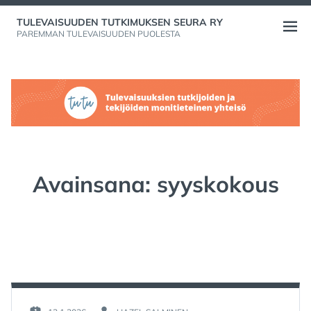
Skip
TULEVAISUUDEN TUTKIMUKSEN SEURA RY
to
Open
PAREMMAN TULEVAISUUDEN PUOLESTA
content
menu
Avainsana:
syyskokous