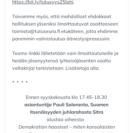
https://bit.ly/tutusyys25lahi
.
Toivomme myös, että mahdolliset ehdokkaat
hallituksen jäseniksi ilmoittautuvat osoitteeseen
toimisto@tutuseura.fi etukäteen, jotta ehdimme
paremmin valmistautua äänestysprosessiin.
Teams-linkki lähetetään vain ilmoittautuneille ja
heidän jäsenyytensä (yhteisöjäsenten osalta
valtakirja) tarkistetaan. Lisätietoja alla.
* * * *
Ennen syyskokousta klo 17.45-18.30
asiantuntija Pauli Saloranta, Suomen
itsenäisyyden juhlarahasto Sitra
alustaa aiheesta
Demokratian haasteet – miten kansalaisten