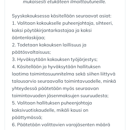
mukaisesti etukäteen ilmoittautuneille.
Syyskokouksessa käsitellään seuraavat asiat:
1. Valitaan kokoukselle puheenjohtaja, sihteeri,
kaksi pöytäkirjantarkastajaa ja kaksi
ääntenlaskijaa;
2. Todetaan kokouksen laillisuus ja
päätösvaltaisuus;
3. Hyväksytään kokouksen työjärjestys;
4. Käsitellään ja hyväksytään hallituksen
laatima toimintasuunnitelma sekä siihen liittyvä
talousarvio seuraavalla toimintavuodelle, minkä
yhteydessä päätetään myös seuraavan
toimintavuoden jäsenmaksujen suuruudesta;
5. Valitaan hallituksen puheenjohtaja
kaksivuotiskaudelle, mikäli kausi on
päättymässä;
6. Päätetään valittavien varajäsenten määrä