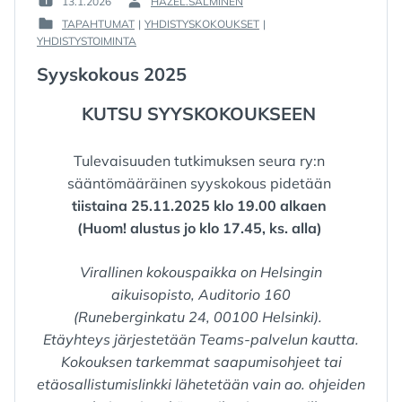
13.1.2026
HAZEL.SALMINEN
POSTED
BY
TAPAHTUMAT
|
YHDISTYSKOKOUKSET
|
ON
:
POSTED
YHDISTYSTOIMINTA
:
IN
Syyskokous 2025
:
KUTSU SYYSKOKOUKSEEN
Tulevaisuuden tutkimuksen seura ry:n
sääntömääräinen syyskokous pidetään
tiistaina 25.11.2025 klo 19.00 alkaen
(Huom! alustus jo klo 17.45, ks. alla)
Virallinen kokouspaikka on Helsingin
aikuisopisto, Auditorio 160
(Runeberginkatu 24, 00100 Helsinki).
Etäyhteys järjestetään Teams-palvelun kautta.
Kokouksen tarkemmat saapumisohjeet tai
etäosallistumislinkki lähetetään vain ao. ohjeiden