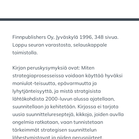
O
T
S
E
T
D
E
O
D
N
I
Finnpublishers Oy, Jyväskylä 1996, 348 sivua.
:
N
Loppu seuran varastosta, selauskappale
:
toimistolla.
Kirjan peruskysymyksiä ovat: Miten
strategiaprosesseissa voidaan käyttää hyväksi
moniulot-teisuutta, epävarmuutta ja
lyhytjänteisyyttä, ja mistä stratgisista
lähtökohdista 2000-luvun alussa ajatellaan,
suunnitellaan ja kehitetään. Kirjassa ei tarjota
uusia suunnittelureseptejä, kikkoja, joiden auvlla
ongelmia ratkotaan, vaan tunnistetaan
tärkeimmät strategisen suunnittelun
lähestymistavat ja niiden peruspiirteet.