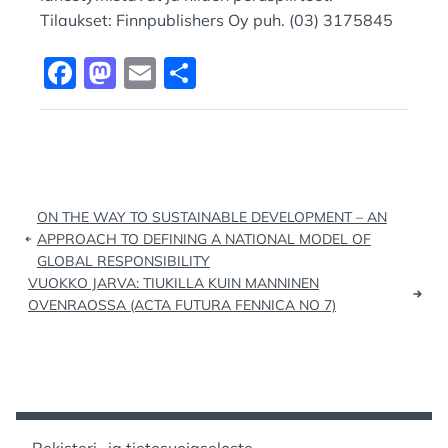
Tilaukset: Finnpublishers Oy puh. (03) 3175845
F
M
E
S
a
a
m
h
c
st
ai
ar
e
o
l
e
b
d
Artikkelien
ON THE WAY TO SUSTAINABLE DEVELOPMENT – AN
o
o
selaus
APPROACH TO DEFINING A NATIONAL MODEL OF
o
n
GLOBAL RESPONSIBILITY
VUOKKO JARVA: TIUKILLA KUIN MANNINEN
k
OVENRAOSSA (ACTA FUTURA FENNICA NO 7)
Rekisteri- ja tietosuojaseloste