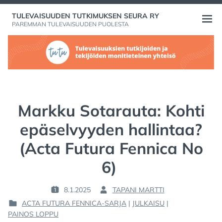
Skip
TULEVAISUUDEN TUTKIMUKSEN SEURA RY
to
Open
PAREMMAN TULEVAISUUDEN PUOLESTA
content
menu
Markku Sotarauta: Kohti
epäselvyyden hallintaa?
(Acta Futura Fennica No
6)
8.1.2025
TAPANI MARTTI
P
B
ACTA FUTURA FENNICA-SARJA
|
JULKAISU
|
O
Y
P
PAINOS LOPPU
S
: