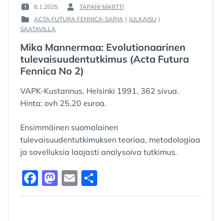
8.1.2025
TAPANI MARTTI
POSTED
BY
ACTA FUTURA FENNICA-SARJA
|
JULKAISU
|
ON
:
POSTED
SAATAVILLA
:
IN
Mika Mannermaa: Evolutionaarinen
:
tulevaisuudentutkimus (Acta Futura
Fennica No 2)
VAPK-Kustannus, Helsinki 1991, 362 sivua.
Hinta: ovh 25,20 euroa.
Ensimmäinen suomalainen
tulevaisuudentutkimuksen teoriaa, metodologiaa
ja sovelluksia laajasti analysoiva tutkimus.
F
M
E
S
a
a
m
h
c
st
ai
ar