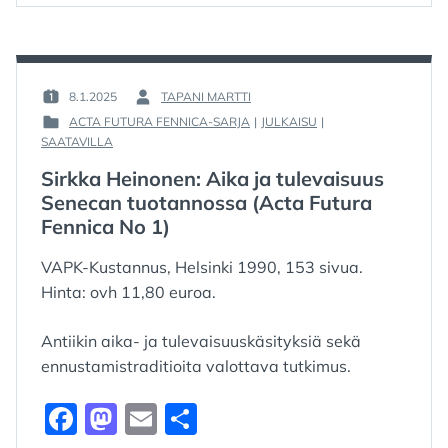
e
o
l
e
b
d
o
o
o
n
8.1.2025
TAPANI MARTTI
POSTED
BY
ACTA FUTURA FENNICA-SARJA
|
JULKAISU
|
ON
:
k
POSTED
SAATAVILLA
:
IN
Sirkka Heinonen: Aika ja tulevaisuus
:
Senecan tuotannossa (Acta Futura
Fennica No 1)
VAPK-Kustannus, Helsinki 1990, 153 sivua.
Hinta: ovh 11,80 euroa.
Antiikin aika- ja tulevaisuuskäsityksiä sekä
ennustamistraditioita valottava tutkimus.
F
M
E
S