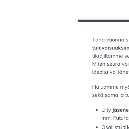
O
S
T
E
D
O
Tänä vuonna s
N
tulevaisuuksii
:
tilaajiltamme se
Miten seura vo
ideoita voi lähe
Haluamme myös
sekä samalla tu
Liity
jäsene
mm.
Futura
Osallistu
ti