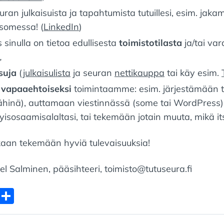
ran julkaisuista ja tapahtumista tutuillesi, esim. jaka
 somessa! (
LinkedIn
)
 sinulla on tietoa edullisesta
toimistotilasta
ja/tai var
,
suja
(
julkaisulista
ja seuran
nettikauppa
tai käy esim.
u
vapaaehtoiseksi
toimintaamme: esim. järjestämään ti
lähinä), auttamaan viestinnässä (some tai WordPress
yisosaamisalaltasi, tai tekemään jotain muuta, mikä it
aan tekemään hyviä tulevaisuuksia!
zel Salminen, pääsihteeri, toimisto@tutuseura.fi
E
S
m
h