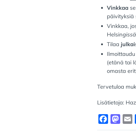
Vinkkaa
seu
päivityksiä
Vinkkaa, jos
Helsin
gissä
Tilaa
julkai
Ilmoittaud
(etänä tai 
omasta erit
Tervetuloa muk
Lisätietoja: Ha
F
M
a
a