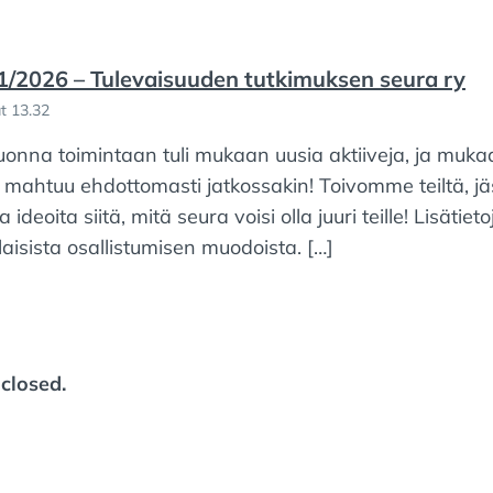
 1/2026 – Tulevaisuuden tutkimuksen seura ry
t 13.32
uonna toimintaan tuli mukaan uusia aktiiveja, ja muka
 mahtuu ehdottomasti jatkossakin! Toivomme teiltä, j
 ideoita siitä, mitä seura voisi olla juuri teille! Lisätieto
laisista osallistumisen muodoista. […]
closed.