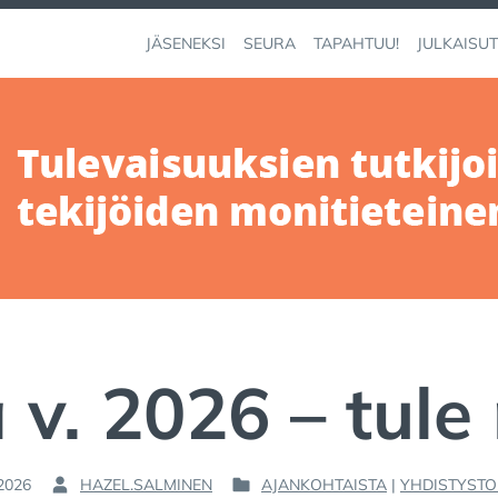
JÄSENEKSI
SEURA
TAPAHTUU!
JULKAISUT
 v. 2026 – tul
.2026
HAZEL.SALMINEN
AJANKOHTAISTA
|
YHDISTYSTO
B
P