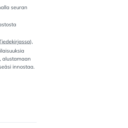
malla seuran
astosta
Tiedekirjassa
),
laisuuksia
), alustamaan
seäsi innostaa.