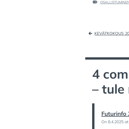
c
st
TAGS
OSALLISTUMINE
:
e
o
l
b
d
Artikke
o
o
KEVÄTKOKOUS 2
o
n
selaus
k
4 com
– tul
Futurinfo
On 8.4.2025 at