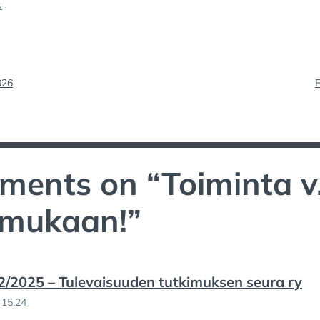
ai
ar
N
e
lien
026
ments on “
Toiminta v
e mukaan!
”
 2/2025 – Tulevaisuuden tutkimuksen seura ry
 15.24