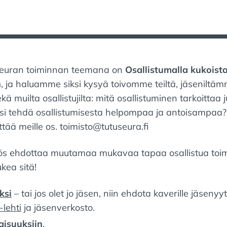
Y
O
:
S
T
E
D
I
euran toiminnan teemana on
Osallistumalla kukoista
N
n
, ja haluamme siksi kysyä toivomme teiltä, jäseniltäm
:
kä muilta osallistujilta: mitä osallistuminen tarkoittaa ju
isi tehdä osallistumisesta helpompaa ja antoisampaa? 
ttää meille os. toimisto@tutuseura.fi
 ehdottaa muutamaa mukavaa tapaa osallistua to
kea sitä!
ksi
– tai jos olet jo jäsen, niin ehdota kaverille jäsenyy
-lehti
ja jäsenverkosto.
laisuuksiin
,