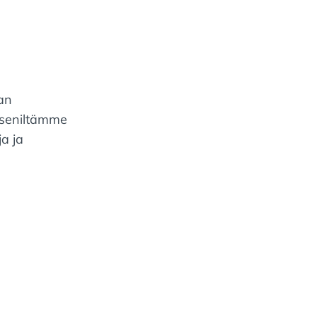
an
äseniltämme
ja ja