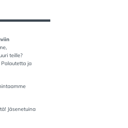
viin
me,
uri teille?
Palautetta ja
imintaamme
ttä! Jäsenetuina