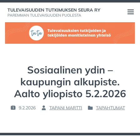
Skip
TULEVAISUUDEN TUTKIMUKSEN SEURA RY
to
Open
PAREMMAN TULEVAISUUDEN PUOLESTA
content
menu
Sosiaalinen ydin –
kaupungin alkupiste.
Aalto yliopisto 5.2.2026
9.2.2026
TAPANI MARTTI
TAPAHTUMAT
P
B
P
O
Y
O
S
:
S
T
T
E
E