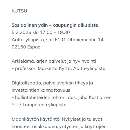
D
D
KUTSU
O
I
N
N
:
:
Sosiaalinen ydin – kaupungin alkupiste
5.2.2026 klo 17.00 – 19.30
Aalto-yliopisto, sali F101 Otaniementie 14,
02150 Espoo
Arkielämä, arjen palvelut ja hyvinvointi
– professori Marketta Kyttä, Aalto-yliopisto
Digitalisaatio, palveluverkon tiheys ja
investointien kannattavuus
– hallintotieteiden tohtori, dos. Juha Kostiainen,
YIT / Tampereen yliopisto
Maankäytön käytäntö. Nykyiset ja tulevat
haasteet asukkaiden, yritysten ja käyttäjien