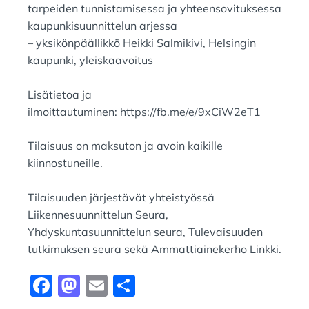
tarpeiden tunnistamisessa ja yhteensovituksessa
kaupunkisuunnittelun arjessa
– yksikönpäällikkö Heikki Salmikivi, Helsingin
kaupunki, yleiskaavoitus
Lisätietoa ja
ilmoittautuminen:
https://fb.me/e/9xCiW2eT1
Tilaisuus on maksuton ja avoin kaikille
kiinnostuneille.
Tilaisuuden järjestävät yhteistyössä
Liikennesuunnittelun Seura,
Yhdyskuntasuunnittelun seura, Tulevaisuuden
tutkimuksen seura sekä Ammattiainekerho Linkki.
F
M
E
S
a
a
m
h