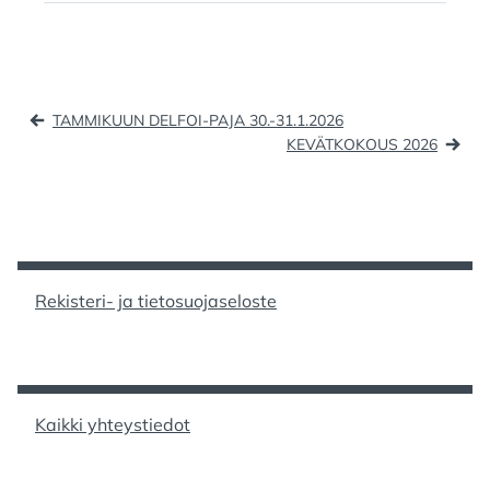
c
st
ai
ar
e
o
l
e
b
d
Artikkelien
TAMMIKUUN DELFOI-PAJA 30.-31.1.2026
o
o
selaus
KEVÄTKOKOUS 2026
o
n
k
Rekisteri- ja tietosuojaseloste
Kaikki yhteystiedot