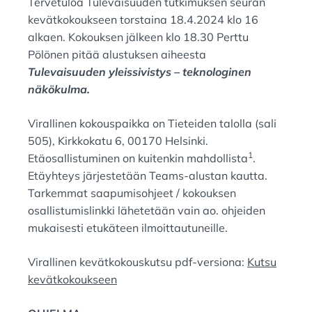
Tervetuloa Tulevaisuuden tutkimuksen seuran
:
N
kevätkokoukseen torstaina 18.4.2024 klo 16
:
alkaen. Kokouksen jälkeen klo 18.30 Perttu
Pölönen pitää alustuksen aiheesta
Tulevaisuuden yleissivistys – teknologinen
näkökulma.
Virallinen kokouspaikka on Tieteiden talolla (sali
505), Kirkkokatu 6, 00170 Helsinki.
1
Etäosallistuminen on kuitenkin mahdollista
.
Etäyhteys järjestetään Teams-alustan kautta.
Tarkemmat saapumisohjeet / kokouksen
osallistumislinkki lähetetään vain ao. ohjeiden
mukaisesti etukäteen ilmoittautuneille.
Virallinen kevätkokouskutsu pdf-versiona:
Kutsu
kevätkokoukseen