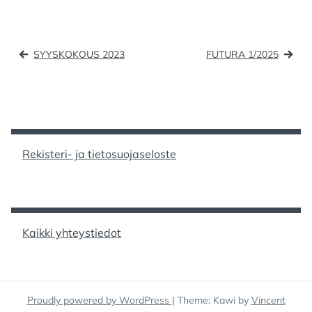
e
o
l
e
b
d
Artikkelien
SYYSKOKOUS 2023
FUTURA 1/2025
o
o
selaus
o
n
k
Rekisteri- ja tietosuojaseloste
Kaikki yhteystiedot
Proudly powered by WordPress
|
Theme: Kawi by
Vincent