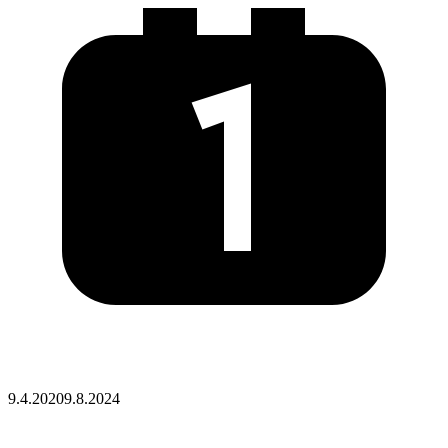
Posted
9.4.2020
9.8.2024
on
: