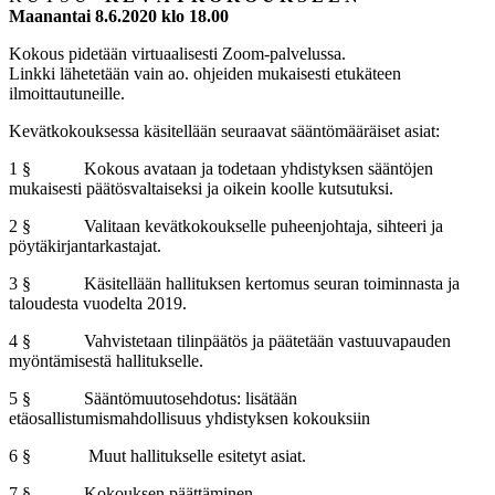
Maanantai 8.6.2020 klo 18.00
Kokous pidetään virtuaalisesti Zoom-palvelussa.
Linkki lähetetään vain ao. ohjeiden mukaisesti etukäteen
ilmoittautuneille.
Kevätkokouksessa käsitellään seuraavat sääntömääräiset asiat:
1 § Kokous avataan ja todetaan yhdistyksen sääntöjen
mukaisesti päätösvaltaiseksi ja oikein koolle kutsutuksi.
2 § Valitaan kevätkokoukselle puheenjohtaja, sihteeri ja
pöytäkirjantarkastajat.
3 § Käsitellään hallituksen kertomus seuran toiminnasta ja
taloudesta vuodelta 2019.
4 § Vahvistetaan tilinpäätös ja päätetään vastuuvapauden
myöntämisestä hallitukselle.
5 § Sääntömuutosehdotus: lisätään
etäosallistumismahdollisuus yhdistyksen kokouksiin
6 § Muut hallitukselle esitetyt asiat.
7 § Kokouksen päättäminen.