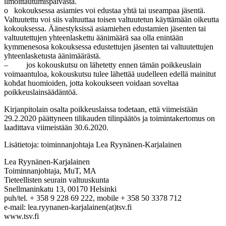
ilmoittautumispäivästä.
o kokouksessa asiamies voi edustaa yhtä tai useampaa jäsentä.
Valtuutettu voi siis valtuuttaa toisen valtuutetun käyttämään oikeutta
kokouksessa. Äänestyksissä asiamiehen edustamien jäsenten tai
valtuutettujen yhteenlaskettu äänimäärä saa olla enintään
kymmenesosa kokouksessa edustettujen jäsenten tai valtuutettujen
yhteenlasketusta äänimäärästä.
– jos kokouskutsu on lähetetty ennen tämän poikkeuslain
voimaantuloa, kokouskutsu tulee lähettää uudelleen edellä mainitut
kohdat huomioiden, jotta kokoukseen voidaan soveltaa
poikkeuslainsäädäntöä.
Kirjanpitolain osalta poikkeuslaissa todetaan, että viimeistään
29.2.2020 päättyneen tilikauden tilinpäätös ja toimintakertomus on
laadittava viimeistään 30.6.2020.
Lisätietoja: toiminnanjohtaja Lea Ryynänen-Karjalainen
Lea Ryynänen-Karjalainen
Toiminnanjohtaja, MuT, MA
Tieteellisten seurain valtuuskunta
Snellmaninkatu 13, 00170 Helsinki
puh/tel. + 358 9 228 69 222, mobile + 358 50 3378 712
e-mail: lea.ryynanen-karjalainen(at)tsv.fi
www.tsv.fi