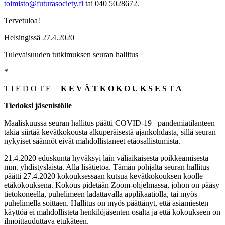
toimisto@futurasociety.fi
tai 040 5028672.
Tervetuloa!
Helsingissä 27.4.2020
Tulevaisuuden tutkimuksen seuran hallitus
*
T I E D O T E
K E V Ä T K O K O U K S E S T A
Tiedoksi jäsenistölle
Maaliskuussa seuran hallitus päätti COVID-19 –pandemiatilanteen
takia siirtää kevätkokousta alkuperäisestä ajankohdasta, sillä seuran
nykyiset säännöt eivät mahdollistaneet etäosallistumista.
21.4.2020 eduskunta hyväksyi lain väliaikaisesta poikkeamisesta
mm. yhdistyslaista. Alla lisätietoa. Tämän pohjalta seuran hallitus
päätti 27.4.2020 kokouksessaan kutsua kevätkokouksen koolle
etäkokouksena. Kokous pidetään Zoom-ohjelmassa, johon on pääsy
tietokoneella, puhelimeen ladattavalla applikaatiolla, tai myös
puhelimella soittaen. Hallitus on myös päättänyt, että asiamiesten
käyttöä ei mahdollisteta henkilöjäsenten osalta ja että kokoukseen on
ilmoittauduttava etukäteen.