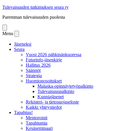
Skip
Tulevaisuuden tutkimuksen seura ry
to
Paremman tulevaisuuden puolesta
content
Open
menu
Menu
Close
menu
Jäseneksi
Seura
Vuosi 2026 pähkinänkuoressa
Futurinfo-jäsenkirje
Hallitus 2026
Säännöt
Strategia
Huomionosoitukset
Malaska-opinnäytetyöpalkinto
Tulevaisuuspalkinto
Kunniajäsenet
Rekisteri- ja tietosuojaseloste
Kaikki yhteystiedot
Tapahtuu!
Mentorointi
Tapahtumia
Kesäseminaari