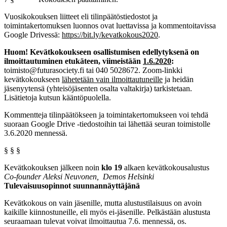
Vuosikokouksen liitteet eli tilinpäätöstiedostot ja
toimintakertomuksen luonnos ovat luettavissa ja kommentoitavissa
Google Drivessä:
https://bit.ly/kevatkokous2020
.
Huom! Kevätkokoukseen osallistumisen edellytyksenä on
ilmoittautuminen etukäteen, viimeistään
1.6.2020
:
toimisto@futurasociety.fi tai 040 5028672. Zoom-linkki
kevätkokoukseen
lähetetään vain ilmoittautuneille
ja heidän
jäsenyytensä (yhteisöjäsenten osalta valtakirja) tarkistetaan.
Lisätietoja kutsun kääntöpuolella.
Kommentteja tilinpäätökseen ja toimintakertomukseen voi tehdä
suoraan Google Drive -tiedostoihin tai lähettää seuran toimistolle
3.6.2020 mennessä.
§ § §
Kevätkokouksen jälkeen noin
klo 19
alkaen kevätkokousalustus
Co-founder Aleksi Neuvonen, Demos Helsinki
Tulevaisuusopinnot suunnannäyttäjänä
Kevätkokous on vain jäsenille, mutta alustustilaisuus on avoin
kaikille kiinnostuneille, eli myös ei-jäsenille. Pelkästään alustusta
seuraamaan tulevat voivat ilmoittautua 7.6. mennessä, os.