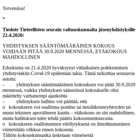
Tervetuloa!
*
Tiedote Tieteellisten seurain valtuuskunnalta jäsenyhdistyksille
22.4.2020:
YHDISTYKSEN SÄÄNTÖMÄÄRÄINEN KOKOUS
VOIDAAN PITÄÄ 30.9.2020 MENNESSÄ, ETÄKOKOUS
MAHDOLLINEN
Eduskunta on 21.4.2020 hyväksynyt väliaikaisen poikkeamisen
yhdistyslakiin Covid-19 epidemian takia. Tämä tarkoittaa seuraavia
asioita:
– yhdistyksen sääntömääräisen kokouksen voi pitää 30.9.2020
mennessä, vaikka yhdistyksen säännöissä kokoukselle olisi
määritelty varhaisempi ajankohta
– yhdistyksen hallitus voi päättää, että
o kokoukseen voi osallistua postitse tai tietoliikenneyhteyden tai
muun teknisen apuvälineen kautta – etäkokous on siis mahdollinen,
mutta hallituksen tulee tehdä päätös kokoontumistavasta.
o kokoukseen osallistumisen edellytyksenä on ilmoittautuminen
viimeistään viikkoa ennen kokousta.
Tällöin kokouskutsuaika lasketaan viimeisestä