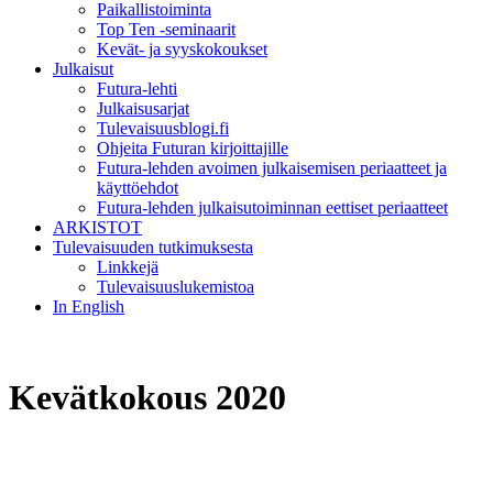
Paikallistoiminta
Top Ten -seminaarit
Kevät- ja syyskokoukset
Julkaisut
Futura-lehti
Julkaisusarjat
Tulevaisuusblogi.fi
Ohjeita Futuran kirjoittajille
Futura-lehden avoimen julkaisemisen periaatteet ja
käyttöehdot
Futura-lehden julkaisutoiminnan eettiset periaatteet
ARKISTOT
Tulevaisuuden tutkimuksesta
Linkkejä
Tulevaisuuslukemistoa
In English
Kevätkokous 2020