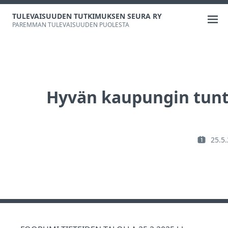
Skip
TULEVAISUUDEN TUTKIMUKSEN SEURA RY
to
Ope
PAREMMAN TULEVAISUUDEN PUOLESTA
content
men
Hyvän kaupungin tunto
25.5
P
O
S
T
E
D
O
N