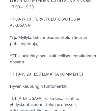
FOORUMI TIETEIDEN TALOLLA 25.2.2025 klo
:
17.00 – 19.30
17.00-17.10 TERVETULOTOIVOTUS JA
ALKUSANAT
Yrjö Myllylä, Liikennesuunnittelun Seuran
puheenjohtaja,
YTT, aluekehityksen ja alueellisen ennakoinnin
dosentti
17.10-19.20 ESITELMÄT JA KOMMENTIT
Hyvän kaupungin tuntomerkit,
TkT (Arkkit. SAFA) Helka-Liisa Hentilä,
yhdyskuntasuunnittelun professori,
Arkkitehtuuri, Oulun yliopisto