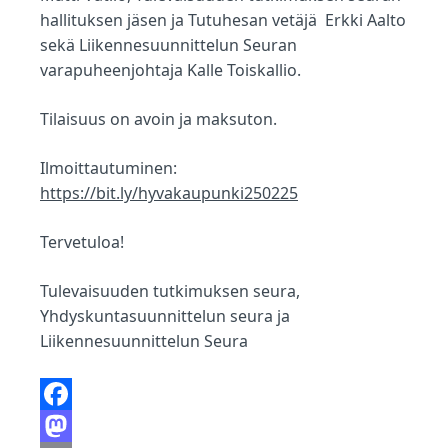
hallituksen jäsen ja Tutuhesan vetäjä Erkki Aalto
sekä Liikennesuunnittelun Seuran
varapuheenjohtaja Kalle Toiskallio.
Tilaisuus on avoin ja maksuton.
Ilmoittautuminen:
https://bit.ly/hyvakaupunki250225
Tervetuloa!
Tulevaisuuden tutkimuksen seura,
Yhdyskuntasuunnittelun seura ja
Liikennesuunnittelun Seura
F