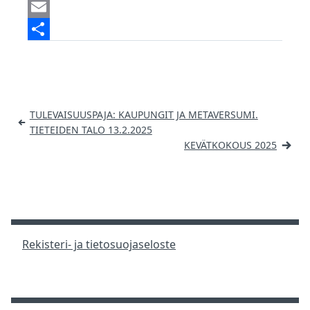
a
M
c
a
E
e
s
m
S
b
t
a
h
o
o
i
a
Artikkelien
TULEVAISUUSPAJA: KAUPUNGIT JA METAVERSUMI.
o
d
l
r
selaus
TIETEIDEN TALO 13.2.2025
k
o
e
KEVÄTKOKOUS 2025
n
Rekisteri- ja tietosuojaseloste