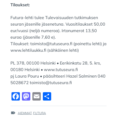
Tilaukset:
Futura-lehti tulee Tulevaisuuden tutkimuksen
seuran jäsenille jäsenetuna. Vuositilaukset 50,00
eur/vuosi (neljä numeroa). Irtonumerot 13,50
euroa (jäsenille 7,60 e).
Tilaukset: toimisto@tutuseura.fi (painettu lehti) ja
www.lehtiluukku.fi (sähköinen lehti)
PL 378, 00100 Helsinki • Eerikinkatu 28, 5. krs,
00180 Helsinki • www.tutuseura.fi
pj Laura Pouru • pääsihteeri Hazel Salminen 040
5028672 toimisto@tutuseura.fi
F
M
E
S
a
a
m
h
c
st
ai
ar
TAGS
AIEMMAT
,
FUTURA