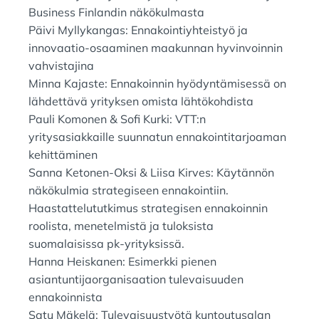
Business Finlandin näkökulmasta
Päivi Myllykangas: Ennakointiyhteistyö ja
innovaatio-osaaminen maakunnan hyvinvoinnin
vahvistajina
Minna Kajaste: Ennakoinnin hyödyntämisessä on
lähdettävä yrityksen omista lähtökohdista
Pauli Komonen & Sofi Kurki: VTT:n
yritysasiakkaille suunnatun ennakointitarjoaman
kehittäminen
Sanna Ketonen-Oksi & Liisa Kirves: Käytännön
näkökulmia strategiseen ennakointiin.
Haastattelututkimus strategisen ennakoinnin
roolista, menetelmistä ja tuloksista
suomalaisissa pk-yrityksissä.
Hanna Heiskanen: Esimerkki pienen
asiantuntijaorganisaation tulevaisuuden
ennakoinnista
Satu Mäkelä: Tulevaisuustyötä kuntoutusalan