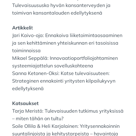
Tulevaisuususko hyvän kansanterveyden ja
toimivan kansantalouden edellytyksenä
Artikkeli
t
Jari Kaivo-oja: Ennakoiva liiketoimintaosaaminen
ja sen kehittäminen yhteiskunnan eri tasoisissa
toiminnoissa
Mikael Seppälä: Innovaatioportfoliojohtaminen
systeemiajattelun sovelluskohteena
Sanna Ketonen-Oksi: Katse tulevaisuuteen:
Strateginen ennakointi yritysten kilpailukyvyn
edellytyksenä
Katsaukset
Tarja Meristö: Tulevaisuuden tutkimus yrityksissä
– miten tähän on tultu?
Soile Ollila & Heli Karjalainen: Yritysennakoinnin
suuntalinjoista ja kehitystarpeista – havaintoja