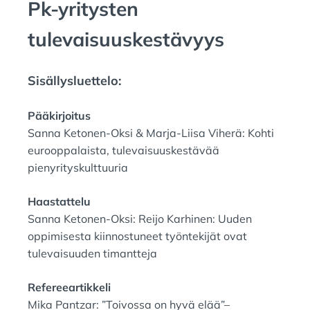
Pk-yritysten
:
N
:
tulevaisuuskestävyys
Sisällysluettelo:
Pääkirjoitus
Sanna Ketonen-Oksi & Marja-Liisa Viherä: Kohti
eurooppalaista, tulevaisuuskestävää
pienyrityskulttuuria
Haastattelu
Sanna Ketonen-Oksi: Reijo Karhinen: Uuden
oppimisesta kiinnostuneet työntekijät ovat
tulevaisuuden timantteja
Refereeartikkeli
Mika Pantzar: ”Toivossa on hyvä elää”–