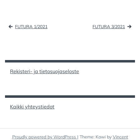
:
e
o
l
e
b
d
Artikkelien
o
o
FUTURA 1/2021
FUTURA 3/2021
selaus
o
n
k
Rekisteri- ja tietosuojaseloste
Kaikki yhteystiedot
Proudly powered by WordPress
|
Theme: Kawi by
Vincent