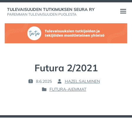
Skip
TULEVAISUUDEN TUTKIMUKSEN SEURA RY
to
Open
PAREMMAN TULEVAISUUDEN PUOLESTA
content
menu
Futura 2/2021
8.6.2025
HAZEL.SALMINEN
P
B
FUTURA-AIEMMAT
O
Y
P
S
:
O
T
S
E
T
D
E
O
D
N
I