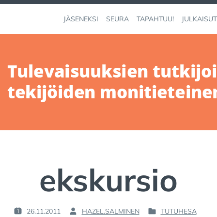
JÄSENEKSI
SEURA
TAPAHTUU!
JULKAISUT
ekskursio
26.11.2011
HAZEL.SALMINEN
TUTUHESA
P
B
P